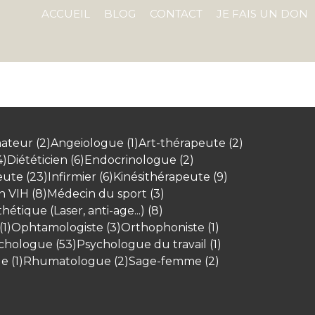
ACCUEIL
BLOG
CONTACT
JE FAIS UN DON
ateur (2)
Angeiologue (1)
Art-thérapeute (2)
4)
Diététicien (6)
Endocrinologue (2)
ute (23)
Infirmier (6)
Kinésithérapeute (9)
 VIH (8)
Médecin du sport (3)
étique (Laser, anti-age...) (8)
1)
Ophtamologiste (3)
Orthophoniste (1)
chologue (53)
Psychologue du travail (1)
 (1)
Rhumatologue (2)
Sage-femme (2)