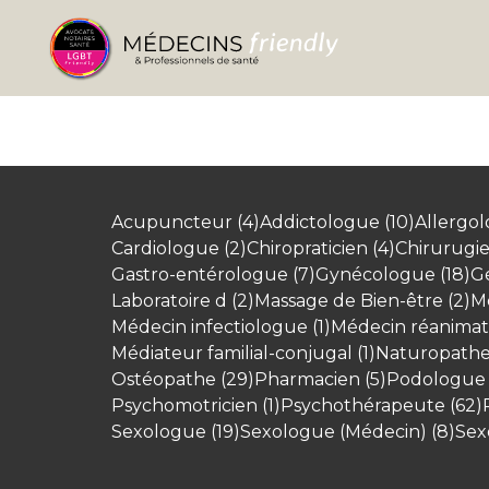
Acupuncteur (4)
Addictologue (10)
Allergol
Cardiologue (2)
Chiropraticien (4)
Chirurugie 
Gastro-entérologue (7)
Gynécologue (18)
Gé
Laboratoire d (2)
Massage de Bien-être (2)
Mé
Médecin infectiologue (1)
Médecin réanimati
Médiateur familial-conjugal (1)
Naturopathe 
Ostéopathe (29)
Pharmacien (5)
Podologue 
Psychomotricien (1)
Psychothérapeute (62)
Sexologue (19)
Sexologue (Médecin) (8)
Sex