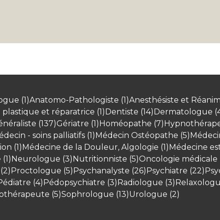
ogue (1)
Anatomo-Pathologiste (1)
Anesthésiste et Réanim
plastique et réparatrice (1)
Dentiste (14)
Dermatologue (
néraliste (137)
Gériatre (1)
Homéopathe (7)
Hypnothérape
decin - soins palliatifs (1)
Médecin Ostéopathe (5)
Médecin
on (1)
Médecine de la Douleur, Algologie (1)
Médecine esth
(1)
Neurologue (3)
Nutritionniste (5)
Oncologie médicale (
(2)
Proctologue (5)
Psychanalyste (26)
Psychiatre (22)
Psy
Pédiatre (4)
Pédopsychiatre (3)
Radiologue (3)
Relaxologue
othérapeute (5)
Sophrologue (13)
Urologue (2)